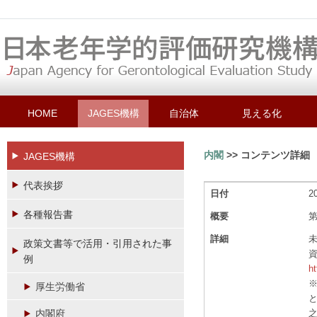
HOME
JAGES機構
自治体
見える化
内閣
>> コンテンツ詳細
JAGES機構
代表挨拶
日付
2
各種報告書
概要
第
詳細
未
政策文書等で活用・引用された事
資
例
ht
厚生労働省
と
内閣府
之