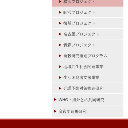
横浜プロジェクト
睦沢プロジェクト
御船プロジェクト
名古屋プロジェクト
青森プロジェクト
自殺研究推進プログラム
地域共生社会関連事業
生活困窮者支援事業
介護予防対策推進研究
WHO・海外との共同研究
産官学連携研究