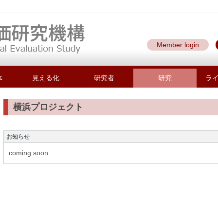
Member login
体
見える化
研究者
研究
ラ
横浜プロジェクト
お知らせ
coming soon