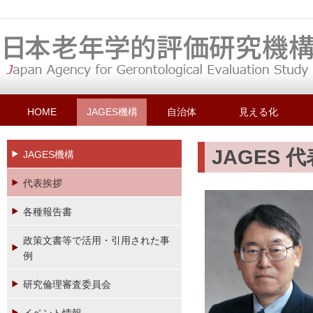
HOME
JAGES機構
自治体
見える化
JAGES 
JAGES機構
代表挨拶
各種報告書
政策文書等で活用・引用された事
例
研究倫理審査委員会