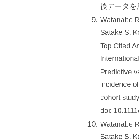
後データを用い
Watanabe R, 
Satake S, K
Top Cited Ar
Internationa
Predictive v
incidence of
cohort study
doi: 10.1111
Watanabe R, 
Satake S, K