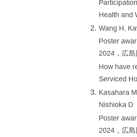
Participati
Health and 
Wang H, Kaw
Poster a
2024，広
How have re
Serviced Ho
Kasahara M,
Nishioka D
Poster a
2024，広