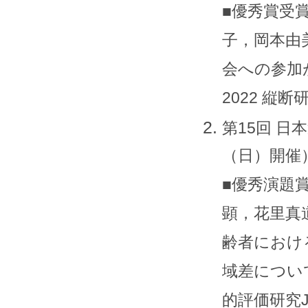
■優秀賞受
子，岡本由
会への参加が
2022 縦断研
第15回 日
（日）開催
■優秀演題
顕，花里真
齢者におけ
域差につい
的評価研究J