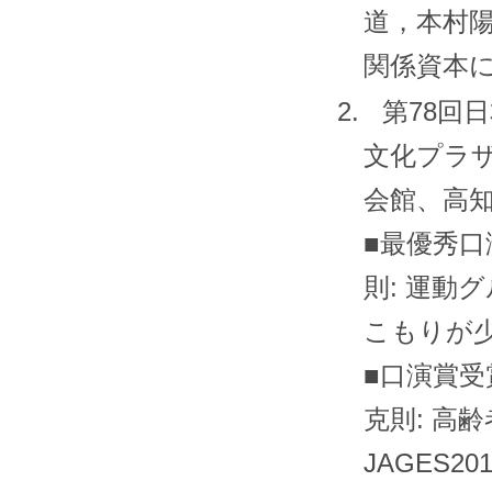
道，本村
関係資本
2.
第
78
回日
文化プラ
会館、高
■
最優秀口
則
:
運動グ
こもりが
■
口演賞受
克則
:
高齢
JAGES201