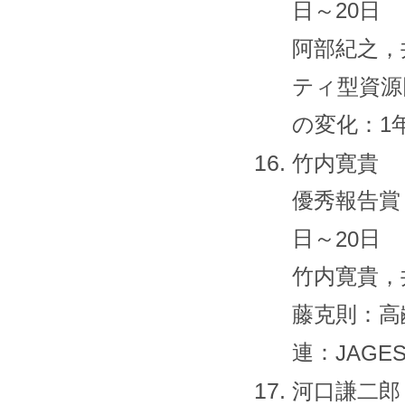
日～20日
阿部紀之，
ティ型資源
の変化：1
竹内寛貴
優秀報告賞
日～
日
20
竹内寛貴，
藤克則：高
連：
JAGES
河口謙二郎