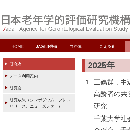
HOME
JAGES機構
自治体
見える化
2025年
研究者
データ利用案内
王鶴群，中
研究会
高齢者の共食と
研究成果（シンポジウム、プレス
研究
リリース、ニューズレター）
千葉大学社