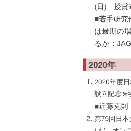
(日) 授賞
■若手研究
は最期の
るか：JA
2020年
2020年度
設立記念医
■近藤克則
第79回日本
(木) オ