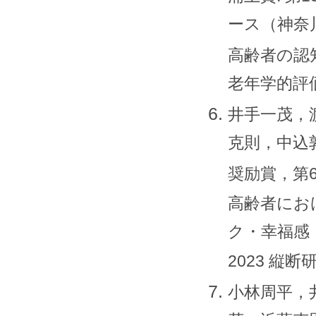
ース（神奈川
高齢者の認
老年学的評価研
井手一茂，
克則，中込
奨励賞，第
高齢者にお
ク・幸福感：
2023 縦断
小林周平，