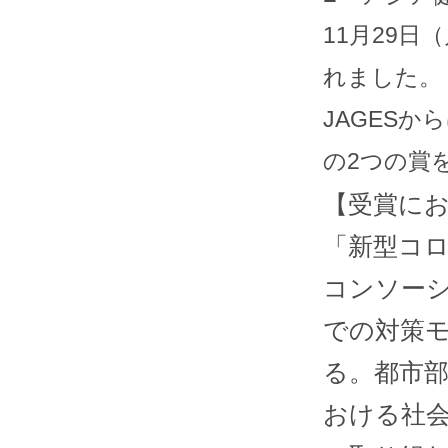
11月29日
れました。
JAGES
の2つの賞
【受賞に
「新型コ
コンソー
での対策
る。都市
おける社