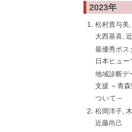
2023年
松村貴与美,
大西基喜, 
最優秀ポス
日本ヒューマ
地域診断デ
支援 ～青
ついて～
松岡洋子, 木
近藤尚己