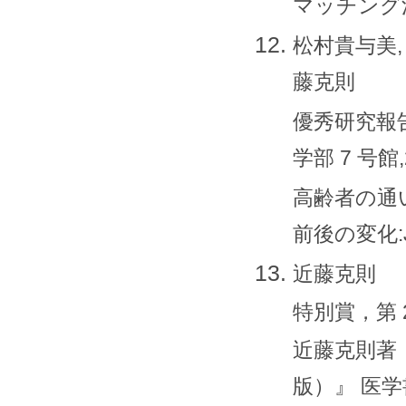
マッチング法
松村貴与美, 
藤克則
優秀研究報告
学部 7 号館,
高齢者の通
前後の変化:
近藤克則
特別賞，第 2
近藤克則著
版）』 医学書