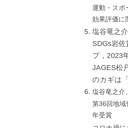
運動・スポ
効果評価に
塩谷竜之介
SDGs岩
プ，2023
JAGES
のカギは
塩谷竜之介
第36回地
年受賞
コロナ禍に