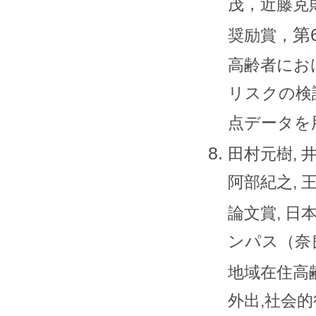
茂，近藤克
第
奨励賞，
高齢者にお
リスクの検証
点データを
田村元樹, 井
阿部紀之, 
論文賞, 日
ンパス（奈良
地域在住高
外出,社会