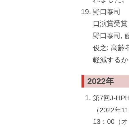
野口泰司
口演賞受賞，
野口泰司, 
俊之: 高
軽減するか：
2022年
第7回J-H
（2022年1
13：00（