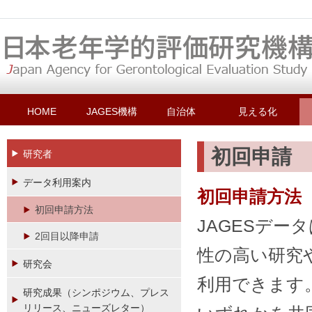
HOME
JAGES機構
自治体
見える化
初回申請
研究者
データ利用案内
初回申請方法
初回申請方法
JAGESデ
2回目以降申請
性の高い研究
研究会
利用できます
研究成果（シンポジウム、プレス
リリース、ニューズレター）