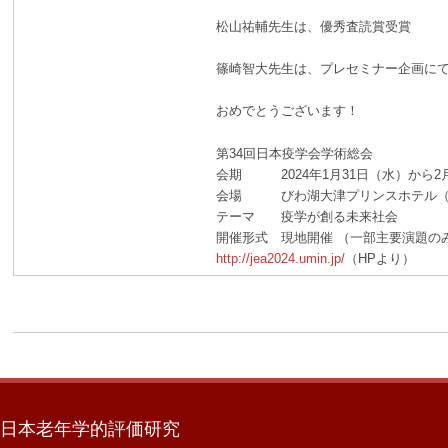
松山祐輔先生は、優秀査読賞受賞
篠崎智大先生は、
プレセミナー企画に
おめでとうございます！
第34回日本疫学会学術総会
会期 2024年1月31日（水）から2
会場 びわ湖大津プリンスホテル（
テーマ 疫学が創る未来社会
開催形式 現地開催 （一部主要演題の
http://jea2024.umin.jp/
（HPより）
日本老年学的評価研究