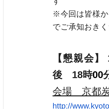
す
※
今回は皆様か
でご承知おきく
【懇親会】
後
18時
00
会場
京都
http://www.kyoto