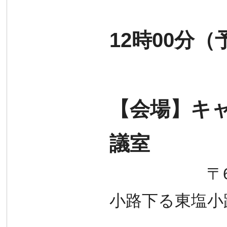
12時00分
【会場】
キ
議室
〒600-8
小路下る東塩小路