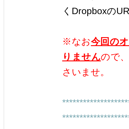
くDropbo
xのUR
※
なお
今回のオ
りません
ので
さいませ。
*******************
*******************