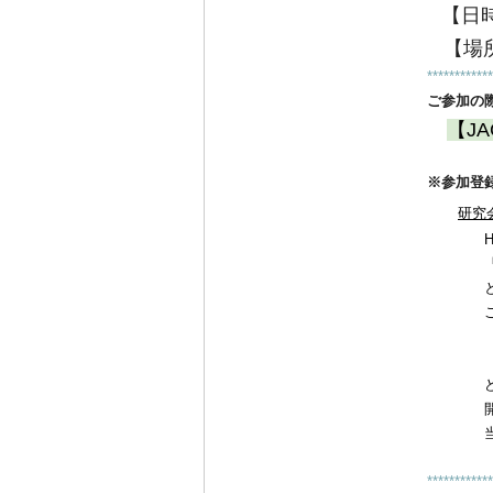
【日時
【場
************
ご参加の
【
JA
※参加登
研究
HPより
「[JA
というよ
開催間
当日のア
************