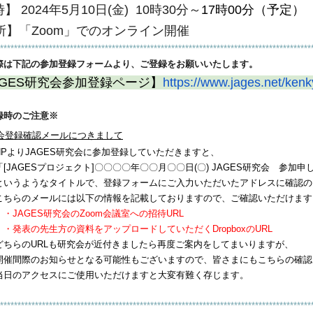
】 2024年5月10日(金) 10時30分～
17時
00分（予定）
所】
「Zoom」でのオンライン開催
******************
******************************
******************************
***********
際は下記の参加登録フォームより、ご登録をお願いいたし
ます。
GES
研究会参加登録ページ】
https://www.
jages.net/kenk
録時のご注意※
会登録確認メールにつきまして
JAGES研究会に参加登録していただきますと、
GESプロジェクト]〇〇〇〇年〇〇月〇〇日(〇)
JAGES研究会 参加
うなタイトルで、登録フォームにご入力いただいたアドレ
スに確認の
こちらのメールには以下の情報を記載しておりますので、ご確認い
ただけます
・
JAGES研究会
のZoom
会
議室への招待URL
・
発表の先生方の資料をアップロードしていただくDropboxの
URL
どちらのURLも研究会が近付きましたら再度ご案内をしてまいり
ますが、
際のお知らせとなる可能性もございますので、
皆さまにもこちらの確認
クセスにご使用いただけますと大変有難く存じます。
******************
******************************
******************************
***********