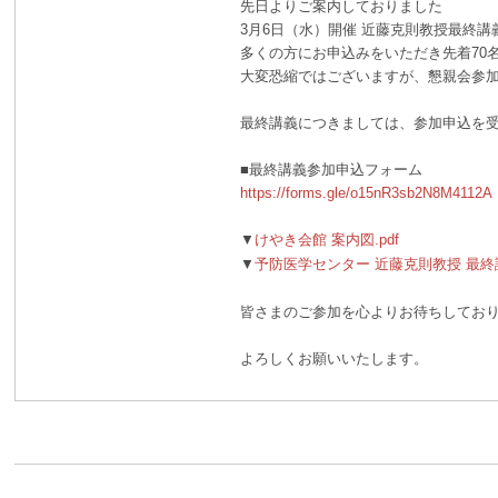
先日よりご案内しておりました
3月6日（水）開催 近藤克則教授最終
多くの方にお申込みをいただき先着70
大変恐縮ではございますが、懇親会参
最終講義につきましては、参加申込を
■最終講義参加申込フォーム
https://forms.gle/o15nR3sb2N8M4112A
▼
けやき会館 案内図.pdf
▼
予防医学センター 近藤克則教授 最終講
皆さまのご参加を心よりお待ちしてお
よろしくお願いいたします。