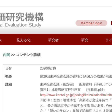
Member login
体
見える化
研究者
研究
ラ
内閣
>> コンテンツ詳細
日付
2020/02/19
概要
第29回未来投資会議の資料にJAGESの成果が掲
詳細
未来投資会議（第29回） 配布資料（令和元年6月
資料1：成長戦略実行計画案 （掲載頁.p36）
http://www.kantei.go.jp/jp/singi/keizaisaisei/mirai
※図50：左図：引地博之「高齢者が交流を持つ
と、 要介護認定率が半減する可能 性がある. Press Re
之「「憩いのサロン」参加で認知症リスク ３割減―７年 