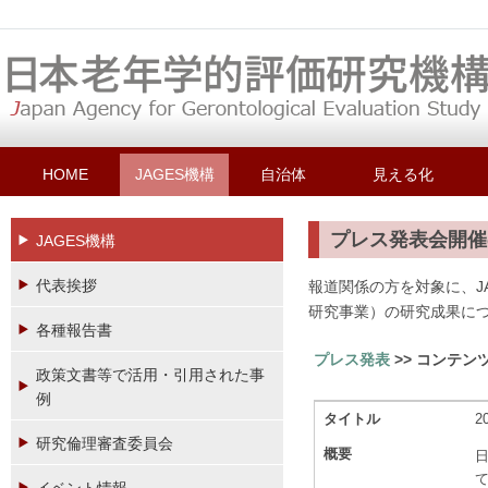
HOME
JAGES機構
自治体
見える化
プレス発表会開催
JAGES機構
代表挨拶
報道関係の方を対象に、J
研究事業）の研究成果に
各種報告書
プレス発表
>> コンテン
政策文書等で活用・引用された事
例
タイトル
2
研究倫理審査委員会
概要
日