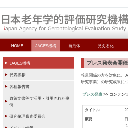
HOME
JAGES機構
自治体
見える化
プレス発表会開催
JAGES機構
代表挨拶
報道関係の方を対象に、J
研究事業）の研究成果に
各種報告書
プレス発表
>> コンテン
政策文書等で活用・引用された事
例
タイトル
2
研究倫理審査委員会
概要
日